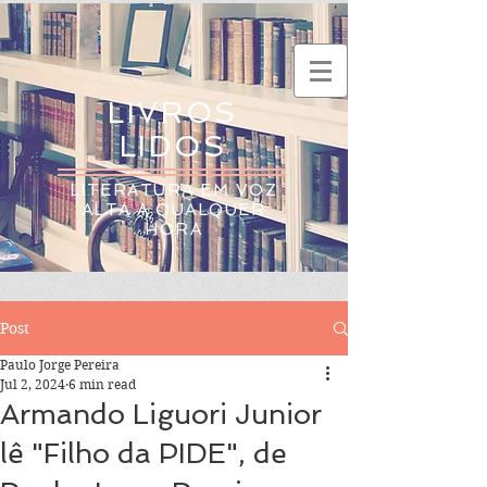
LIVROS
LIDOS
LITERATURA EM VOZ
ALTA A QUALQUER
HORA
Post
Paulo Jorge Pereira
Jul 2, 2024
6 min read
Armando Liguori Junior
lê "Filho da PIDE", de