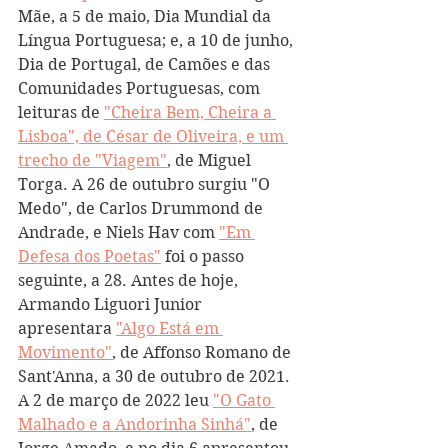
Mãe, a 5 de maio, Dia Mundial da 
Língua Portuguesa; e, a 10 de junho, 
Dia de Portugal, de Camões e das 
Comunidades Portuguesas, com 
leituras de 
"Cheira Bem, Cheira a 
Lisboa", de César de Oliveira, e um 
trecho de "Viagem"
, de Miguel 
Torga. A 26 de outubro surgiu "O 
Medo", de Carlos Drummond de 
Andrade, e Niels Hav com 
"Em 
Defesa dos Poetas"
 foi o passo 
seguinte, a 28. Antes de hoje, 
Armando Liguori Junior 
apresentara 
"Algo Está em 
Movimento"
, de Affonso Romano de 
Sant'Anna, a 30 de outubro de 2021. 
A 2 de março de 2022 leu 
"O Gato 
Malhado e a Andorinha Sinhá"
, de 