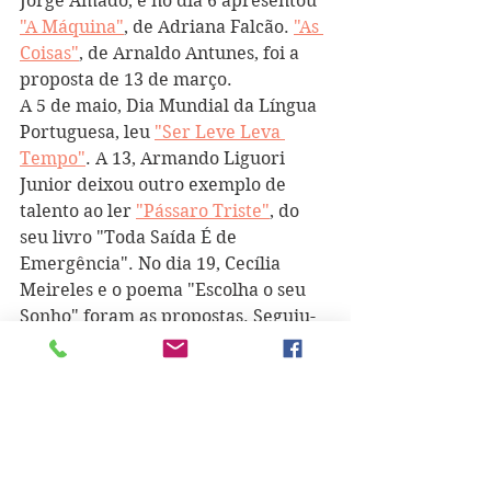
Jorge Amado, e no dia 6 apresentou 
"A Máquina"
, de Adriana Falcão. 
"As 
Coisas"
, de Arnaldo Antunes, foi a 
proposta de 13 de março.
A 5 de maio, Dia Mundial da Língua 
Portuguesa, leu 
"Ser Leve Leva 
Tempo"
. A 13, Armando Liguori 
Junior deixou outro exemplo de 
talento ao ler 
"Pássaro Triste"
, do 
seu livro "Toda Saída É de 
Emergência". No dia 19, Cecília 
Meireles e o poema "Escolha o seu 
Sonho" foram as propostas. Seguiu-
se um excerto de "Macunaíma", de 
Mário de Andrade, a 27 de maio. De 
3 de junho é a proposta de leitura de 
"Sapatos"
, de Rubem Fonseca. A 4 de 
novembro leu "Samadhi", de Leila 
Guenther. De dia 24 é 
"Carta a Meus 