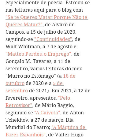
especialmente de poesia. Estreou-se 
nas leituras aqui para o blog com 
"Se te Queres Matar Porque Não te 
Queres Matar?"
, de Álvaro de 
Campos, a 15 de julho de 2020, 
seguindo-se 
"Continuidades"
, de 
Walt Whitman, a 7 de agosto e 
"Matteo Perdeu o Emprego"
, de 
Gonçalo M. Tavares, a 11 de 
setembro, várias leituras do meu 
"Murro no Estômago" (a 
16 de 
outubro
 de 2020 e a 
5 de 
setembro
 de 2021). Em 2021, a 12 de 
fevereiro, apresentou 
"Pelo 
Retrovisor"
, de Mário Baggio, 
seguindo-se 
"A Gaivota"
, de Anton 
Tchekhov, a 27 de março, Dia 
Mundial do Teatro; 
"A Máquina de 
Fazer Espanhóis"
, de Valter Hugo 