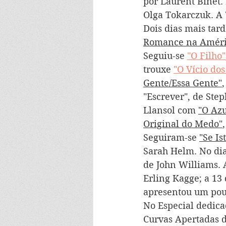
por Laurent Binet.
Olga Tokarczuk. A 7
Dois dias mais tard
Romance na Améri
Seguiu-se 
"O Filho"
trouxe 
"O Vício dos
Gente/Essa Gente"
"Escrever", de Step
Llansol com 
"O Azu
Original do Medo"
Seguiram-se 
"Se I
Sarah Helm. No dia
de John Williams. 
Erling Kagge; a 13 
apresentou um pouc
No Especial dedica
Curvas Apertadas do