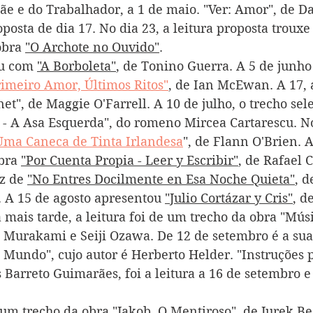
ãe e do Trabalhador, a 1 de maio. "Ver: Amor", de Da
posta de dia 17. No dia 23, a leitura proposta trouxe 
bra 
"O Archote no Ouvido"
. 
u com 
"A Borboleta"
, de Tonino Guerra. A 5 de junho
rimeiro Amor, Últimos Ritos"
, de Ian McEwan. A 17, 
t", de Maggie O'Farrell. A 10 de julho, o trecho sel
 - A Asa Esquerda", do romeno Mircea Cartarescu. No
Uma Caneca de Tinta Irlandesa
", de Flann O'Brien. A
bra 
"Por Cuenta Propia - Leer y Escribir"
, de Rafael 
z de 
"No Entres Docilmente en Esa Noche Quieta"
, d
A 15 de agosto apresentou 
"Julio Cortázar y Cris"
, d
mais tarde, a leitura foi de um trecho da obra "Músi
 Murakami e Seiji Ozawa. De 12 de setembro é a sua
 Mundo", cujo autor é Herberto Helder. "Instruções p
s Barreto Guimarães, foi a leitura a 16 de setembro e
 um trecho da obra 
"Jakob, O Mentiroso"
, de Jurek Be