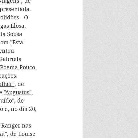
Viagens", de 
apresentada. 
olidões - O 
gas Llosa. 
ta Sousa 
com 
"Esta 
entou 
Gabriela 
 Poema Pouco 
pações. 
ulher"
, de 
e 
"Augustus"
, 
Ruído"
, de 
o e, no dia 20, 
a Ranger nas 
at", de Louise 