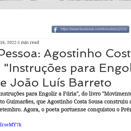
https://www.facebook.com/livroslidos2020
16, 2022
5 min read
Pessoa: Agostinho Cos
 "Instruções para Engol
de João Luís Barreto
nstruções para Engolir a Fúria", do livro "Movimento
eto Guimarães, que Agostinho Costa Sousa construiu a
 setembro. Agora, o poeta portuense conquistou o Pré
YIrseMY7k