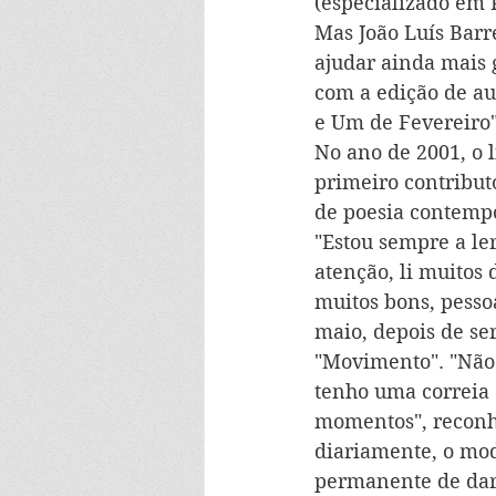
(especializado em P
Mas João Luís Barr
ajudar ainda mais 
com a edição de aut
e Um de Fevereiro"
No ano de 2001, o li
primeiro contributo
de poesia contempo
"Estou sempre a le
atenção, li muitos 
muitos bons, pesso
maio, depois de se
"Movimento". "Não 
tenho uma correia 
momentos", reconh
diariamente, o mod
permanente de dar 