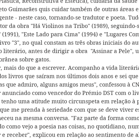
lástica, Reconstrutiva e Estética), cuidaria da saúde
eto Guimarães quis cuidar também de outras áreas e
gente - neste caso, tornando-se tradutor e poeta. Tu
or da obra "Há Violinos na Tribo" (1989), seguindo-s
 (1991), "Este Lado para Cima" (1994) e "Lugares Com
vro "3", no qual constam as três obras iniciais do aut
 literário, antes de dirigir a obra  "Assinar a Pele",
rânea sobre gatos.
r, mais do que a escrever. Acompanho a vida literár
dos livros que saíram nos últimos dois anos e sei que
as que admiro, alguns amigos meus", confessou à CN
r anunciado como vencedor do Prémio DST com o liv
tenho uma atitude muito circunspeta em relação à p
que me prenda à seriedade com que se deve viver es
eceu na mesma conversa. "Faz parte da forma como 
o como vejo a poesia nas coisas, no quotidiano, num
e receber", explicou em relação ao sentimento de al