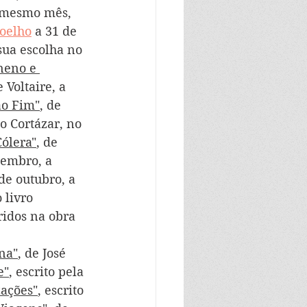
o mesmo mês, 
oelho
 a 31 de 
sua escolha no 
neno e 
e Voltaire, a 
ao Fim"
, de 
io Cortázar, no 
ólera"
, de 
tembro, a 
 de outubro, a 
 livro 
ridos na obra 
na"
, de José 
e"
, escrito pela 
zações"
, escrito 