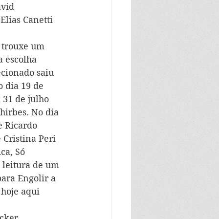
vid 
Elias Canetti 
 trouxe um 
a escolha 
ecionado saiu 
 dia 19 de 
 31 de julho 
Chirbes. No dia 
e Ricardo 
e Cristina Peri 
ca, Só 
 leitura de um 
ara Engolir a 
 hoje aqui 
cker. 