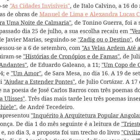
-se 
"As Cidades Invisíveis"
, de Italo Calvino, a 16 d
s de obras de 
Manuel de Lima e Alexandra Lucas C
ara Uma Noite de Calmaria"
, de Tonino Guerra, foi a 
passado dia 25 de julho, a sua escolha recaiu em 
"Ve
de Javier Marías, seguindo-se 
"Zadig ou o Destino",
 d
cessou-se a 6 de setembro, com 
"As Velas Ardem Até 
uiram-se 
"Histórias de Cronópios e de Famas"
, de Jul
 Andantes"
, de Eduardo Galeano, a 11; 
"Um Copo de C
4; e 
"Um Amor"
, de Sara Mesa, no dia 16. A 19 de se
i 
"Ajudar a Estender Pontes"
, de Julio Cortázar. A 17
e na poesia de José Carlos Barros com três poemas do
a Ulisses"
. Três dias mais tarde leu três poemas inse
chiele"
, de André Tecedeiro. 
apresentou 
"Inquérito à Arquitetura Popular Angola
nça. De dia 1 do mês seguinte é a leitura de 
"Triest
e, no dia 3, a proposta foi um trecho do livro 
"Civili