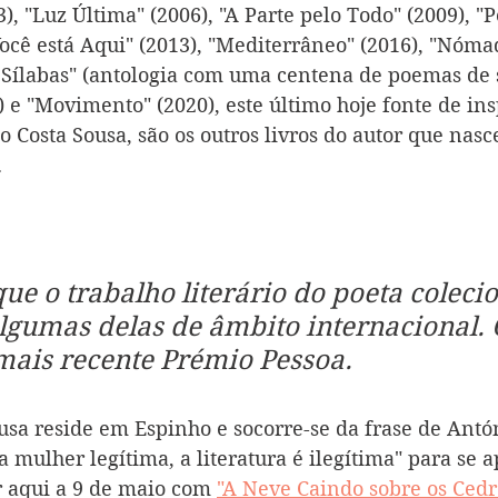
), "Luz Última" (2006), "A Parte pelo Todo" (2009), "P
ocê está Aqui" (2013), "Mediterrâneo" (2016), "Nómad
ílabas" (antologia com uma centena de poemas de s
 e "Movimento" (2020), este último hoje fonte de ins
o Costa Sousa, são os outros livros do autor que nasc
.
ue o trabalho literário do poeta coleci
algumas delas de âmbito internacional.
mais recente Prémio Pessoa.
usa reside em Espinho e socorre-se da frase de Antó
mulher legítima, a literatura é ilegítima" para se a
r aqui a 9 de maio com 
"A Neve Caindo sobre os Cedr