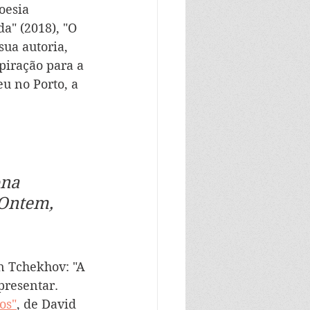
oesia 
a" (2018), "O 
ua autoria, 
piração para a 
eu no Porto, a 
ona 
 Ontem, 
n Tchekhov: "A 
presentar. 
os"
, de David 