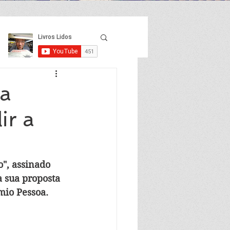
ta
ir a
", assinado 
 sua proposta 
mio Pessoa.