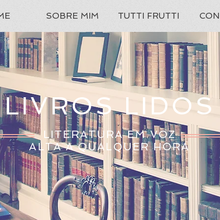
ME
SOBRE MIM
TUTTI FRUTTI
CON
LIVROS LIDOS
LITERATURA EM VOZ
ALTA A QUALQUER HORA