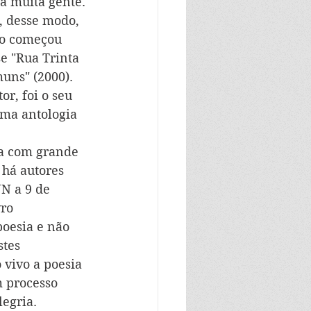
 a muita gente. 
, desse modo, 
do começou 
e "Rua Trinta 
uns" (2000). 
or, foi o seu 
 uma antologia 
ia com grande 
 há autores 
N a 9 de 
ro 
oesia e não 
tes 
vivo a poesia 
 processo 
egria.