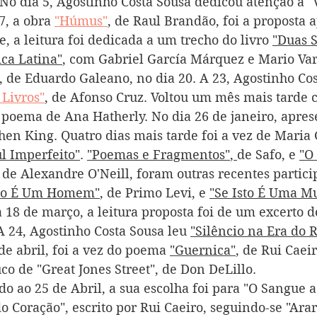
 No dia 5, Agostinho Costa Sousa dedicou atenção a "
, a obra 
"Húmus"
, de Raul Brandão, foi a proposta 
e, a leitura foi dedicada a um trecho do livro 
"Duas S
ca Latina"
, com Gabriel García Márquez e Mario Var
, de Eduardo Galeano, no dia 20. A 23, Agostinho Cos
 Livros"
, de Afonso Cruz. Voltou um mês mais tarde 
, poema de Ana Hatherly. No dia 26 de janeiro, apres
hen King. Quatro dias mais tarde foi a vez de Maria 
l Imperfeito"
. 
"Poemas e Fragmentos"
, 
de Safo, e 
"O
, de Alexandre O'Neill, foram outras recentes partici
sto É Um Homem"
, de Primo Levi, e 
"Se Isto É Uma M
 18 de março, a leitura proposta foi de um excerto d
A 24, Agostinho Costa Sousa leu 
"Silêncio na Era do 
de abril, foi a vez do poema 
"Guernica"
, de Rui Caeir
o de "Great Jones Street", de Don DeLillo. 
do ao 25 de Abril, a sua escolha foi para "O Sangue 
 Coração", escrito por Rui Caeiro, seguindo-se "Arar