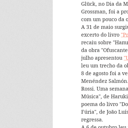
Glück, no Dia da M
Grossman, foi a pro
com um pouco da o
A 31 de maio surgi
excerto do livro 
"P
recaiu sobre "Hamne
da obra "Ofuscante
julho apresentou 
"
leu um trecho da o
8 de agosto foi a ve
Menéndez Salmón. 
Rossi. Uma semana 
Música", de Haruki
poema do livro "Do
Fúria", de João Luí
regressa. 
A 6 de outubro leu