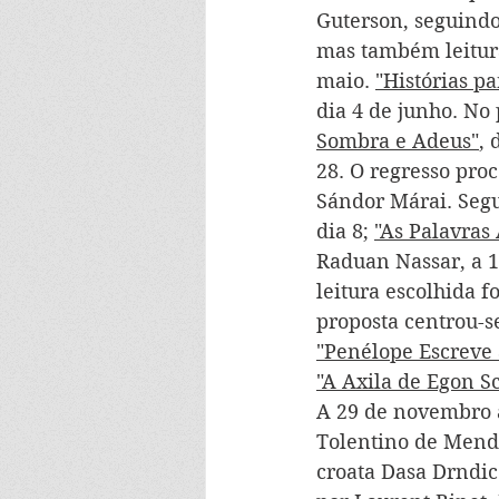
Guterson, seguindo
mas também leitura
maio. 
"Histórias p
dia 4 de junho. No 
Sombra e Adeus"
, 
28. O regresso pro
Sándor Márai. Seg
dia 8; 
"As Palavras
Raduan Nassar, a 1
leitura escolhida fo
proposta centrou-s
"Penélope Escreve 
"A Axila de Egon S
A 29 de novembro 
Tolentino de Mendo
croata Dasa Drndic 