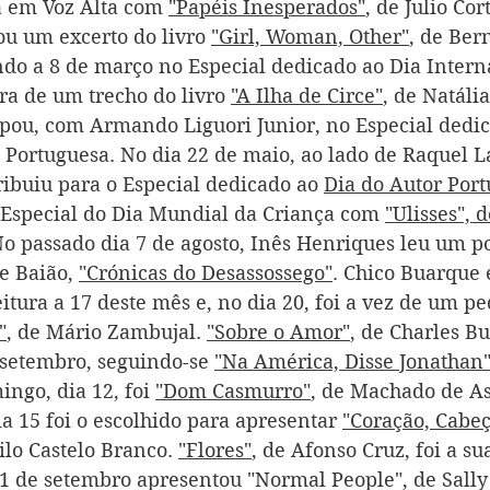
 em Voz Alta com 
"Papéis Inesperados"
, de Julio Cor
ou um excerto do livro 
"Girl, Woman, Other"
, de Ber
ando a 8 de março no Especial dedicado ao Dia Intern
ra de um trecho do livro 
"A Ilha de Circe"
, de Natália
ipou, com Armando Liguori Junior, no Especial dedic
Portuguesa. No dia 22 de maio, ao lado de Raquel La
ribuiu para o Especial dedicado ao 
Dia do Autor Por
 Especial do Dia Mundial da Criança com 
"Ulisses", 
No passado dia 7 de agosto, Inês Henriques leu um p
e Baião, 
"Crónicas do Desassossego"
. Chico Buarque 
itura a 17 deste mês e, no dia 20, foi a vez de um pe
"
, de Mário Zambujal. 
"Sobre o Amor"
, de Charles Bu
 setembro, seguindo-se 
"Na América, Disse Jonathan
ngo, dia 12, foi 
"Dom Casmurro"
, de Machado de Ass
ia 15 foi o escolhido para apresentar 
"Coração, Cabeç
ilo Castelo Branco. 
"Flores"
, de Afonso Cruz, foi a su
21 de setembro apresentou "Normal People", de Sally