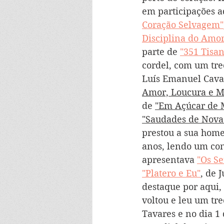
em participações aq
Coração Selvagem"
Disciplina do Amor
parte de 
"351 Tisan
cordel, com um tre
Luís Emanuel Caval
Amor, Loucura e M
de 
"Em Açúcar de 
"Saudades de Nova
prestou a sua home
anos, lendo um con
apresentava 
"Os Se
"Platero e Eu"
, de 
destaque por aqui,
voltou e leu um tre
Tavares e no dia 1 