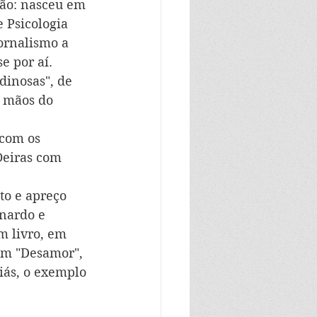
ção: nasceu em 
e Psicologia 
ornalismo a 
e por aí. 
dinosas", de 
s mãos do 
com os 
Oeiras com 
o e apreço 
nardo e 
 livro, em 
em "Desamor", 
iás, o exemplo 