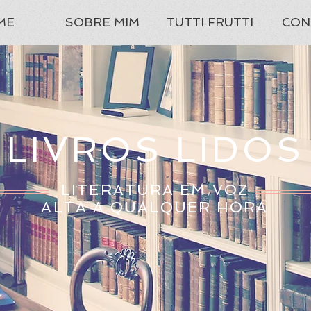
ME
SOBRE MIM
TUTTI FRUTTI
CON
LIVROS LIDOS
LITERATURA EM VOZ
ALTA A QUALQUER HORA