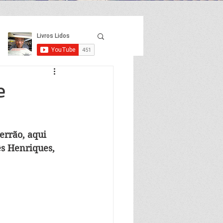
e
errão, aqui 
ês Henriques, 