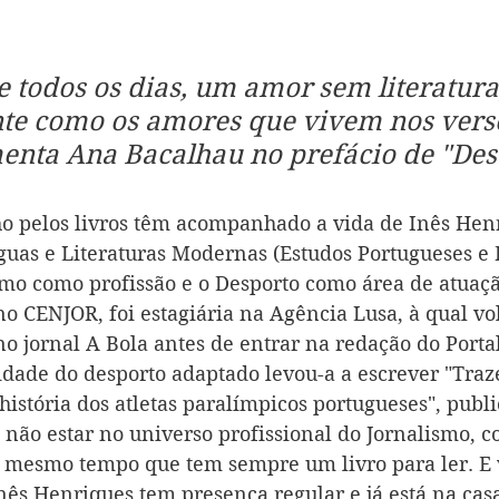
todos os dias, um amor sem literatura
nte como os amores que vivem nos vers
menta Ana Bacalhau no prefácio de "Des
ho pelos livros têm acompanhado a vida de Inês Henr
uas e Literaturas Modernas (Estudos Portugueses e 
smo como profissão e o Desporto como área de atuaçã
no CENJOR, foi estagiária na Agência Lusa, à qual vo
no jornal A Bola antes de entrar na redação do Porta
idade do desporto adaptado levou-a a escrever "Traz
a história dos atletas paralímpicos portugueses", publ
 não estar no universo profissional do Jornalismo, c
o mesmo tempo que tem sempre um livro para ler. E v
Inês Henriques tem presença regular e já está na cas