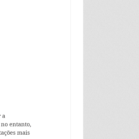
 a 
 no entanto, 
tações mais 