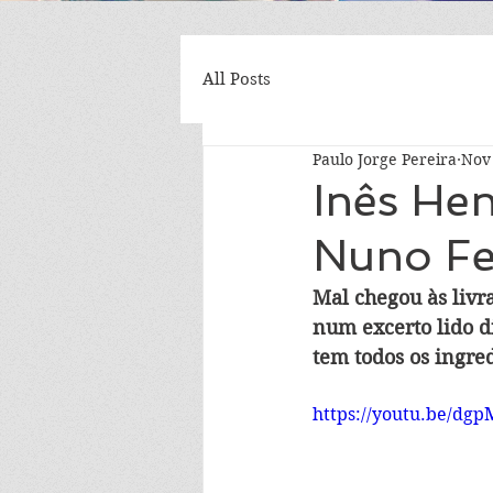
All Posts
Paulo Jorge Pereira
Nov 
Inês Hen
Nuno Fe
Mal chegou às livra
num excerto lido d
tem todos os ingre
https://youtu.be/dg