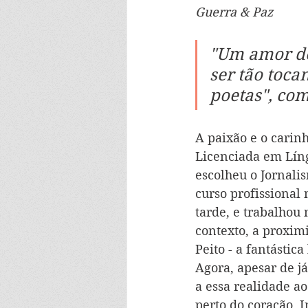
Guerra & Paz
"Um amor de 
ser tão toca
poetas", co
A paixão e o carin
Licenciada em Líng
escolheu o Jornali
curso profissional 
tarde, e trabalhou 
contexto, a proxim
Peito - a fantástic
Agora, apesar de já
a essa realidade a
perto do coração. 