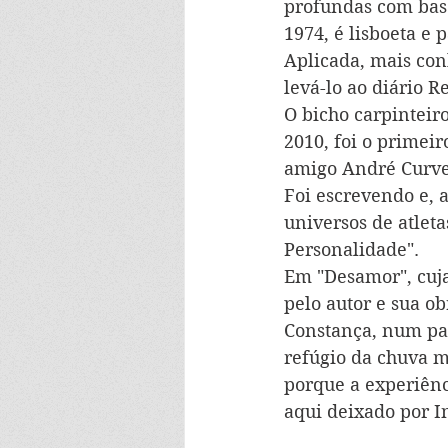
profundas com base
1974, é lisboeta e 
Aplicada, mais con
levá-lo ao diário 
O bicho carpinteiro
2010, foi o primei
amigo André Curve
Foi escrevendo e, 
universos de atlet
Personalidade".
Em "Desamor", cuja
pelo autor e sua o
Constança, num pal
refúgio da chuva m
porque a experiênci
aqui deixado por I