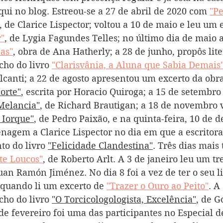
ui no blog. Estreou-se a 27 de abril de 2020 com 
"Pe
, de Clarice Lispector; voltou a 10 de maio e leu um 
"
, de Lygia Fagundes Telles; no último dia de maio 
as"
, obra de Ana Hatherly; a 28 de junho, propôs lite
cho do livro 
"Clarisvânia, a Aluna que Sabia Demais
canti; a 22 de agosto apresentou um excerto da obra
orte"
, escrita por Horacio Quiroga; a 15 de setembro
Melancia"
, de Richard Brautigan; a 18 de novembro 
 Iorque"
, de Pedro Paixão, e na quinta-feira, 10 de 
nagem a Clarice Lispector no dia em que a escritora 
to do livro 
"Felicidade Clandestina"
. Três dias mais 
te Loucos"
, de Roberto Arlt. A 3 de janeiro leu um tr
Juan Ramón Jiménez. No dia 8 foi a vez de ter o seu l
 quando li um excerto de 
"Trazer o Ouro ao Peito"
. A
cho do livro 
"O Torcicologologista, Excelência"
, de G
de fevereiro foi uma das participantes no Especial d