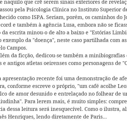
 naquilo que crê serem sinais exteriores de revela
passou pela Psicologia Clínica no Instituto Superior d
hecido como ISPA. Seriam, porém, os caminhos do J
Record e também à agência Lusa, embora não se ficass
 da escrita minou-o de alto a baixo e "Estórias Limbi
ro exemplo da "doença", neste caso partilhada com a
lo Campos.
além da ficção, dedicou-se também a minibiografias 
as e antigos atletas oeirenses como personagens de "
 apresentação recente foi uma demonstração de afet
bra, conforme escreve o próprio, "um café acolhe Leo
co de amor desunido e entrelaçado no folhear de um
iudinha". Para lerem mais, é muito simples: compr
a dessa leitura será inesquecível. Como o ilustra, al
nês Henriques, lendo diretamente de Paris...