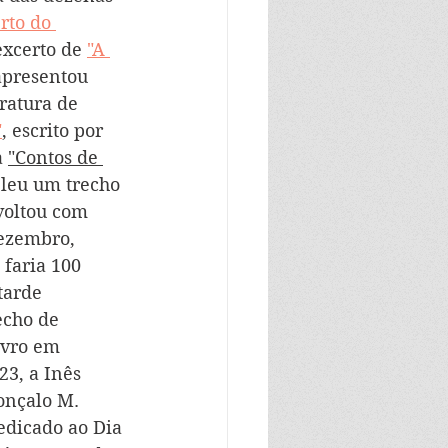
rto do 
excerto de 
"A 
apresentou 
ratura de 
"
, escrito por 
 
"Contos de 
 leu um trecho 
voltou com 
dezembro, 
faria 100 
tarde 
echo de 
ivro em 
 23, a Inês 
onçalo M. 
edicado ao Dia 