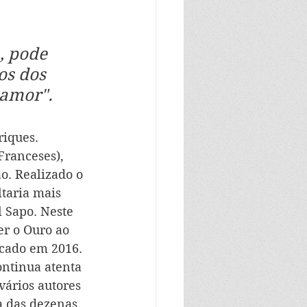
, pode 
os dos 
amor". 
iques. 
Franceses), 
o. Realizado o 
ltaria mais 
l Sapo. Neste 
er o Ouro ao 
icado em 2016. 
ontinua atenta 
ários autores 
a das dezenas 