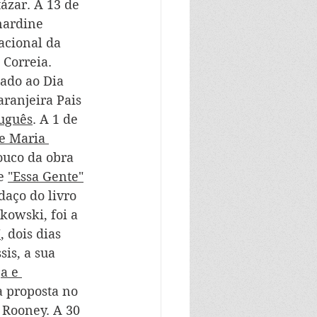
tázar. A 13 de 
nardine 
acional da 
 Correia. 
ado ao Dia 
ranjeira Pais 
tuguês
. A 1 de 
de Maria 
ouco da obra 
e 
"Essa Gente"
daço do livro 
kowski, foi a 
"
, dois dias 
is, a sua 
a e 
a proposta no 
 Rooney. A 30 