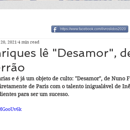
https://www.facebook.com/livroslidos2020
20, 2021
4 min read
riques lê "Desamor", d
rrão
rias e é já um objeto de culto: "Desamor", de Nuno F
iretamente de Paris com o talento inigualável de In
dientes para ser um sucesso.
pMGooUv6k