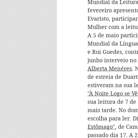
Mundial da Leitura
fevereiro apresent
Evaristo, particip
Mulher com a leitu
A 5 de maio partic
Mundial da Língua 
e Rui Guedes, cont
junho interveio no
Alberta Menéres
. 
de estreia de Duart
estiveram na sua le
"À Noite Logo se Vê
sua leitura de 7 de
mais tarde. No domi
escolha para ler. D
Estômago"
, de Cam
passado dia 17. A 