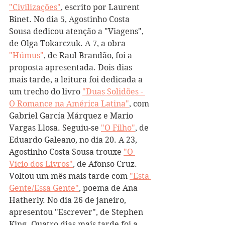
"Civilizações"
, escrito por Laurent 
Binet. No dia 5, Agostinho Costa 
Sousa dedicou atenção a "Viagens", 
de Olga Tokarczuk. A 7, a obra 
"Húmus"
, de Raul Brandão, foi a 
proposta apresentada. Dois dias 
mais tarde, a leitura foi dedicada a 
um trecho do livro 
"Duas Solidões - 
O Romance na América Latina"
, com 
Gabriel García Márquez e Mario 
Vargas Llosa. Seguiu-se 
"O Filho"
, de 
Eduardo Galeano, no dia 20. A 23, 
Agostinho Costa Sousa trouxe 
"O 
Vício dos Livros"
, de Afonso Cruz. 
Voltou um mês mais tarde com 
"Esta 
Gente/Essa Gente"
, poema de Ana 
Hatherly. No dia 26 de janeiro, 
apresentou "Escrever", de Stephen 
King. Quatro dias mais tarde foi a 