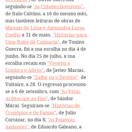
seguindo-se 
"As Cidades Invisíveis"
, 
de Italo Calvino, a 16 do mesmo mês, 
mas também leituras de obras de 
Manuel de Lima e Alexandra Lucas 
Coelho
 a 31 de maio. 
"Histórias para 
Uma Noite de Calmaria"
, de Tonino 
Guerra, foi a sua escolha no dia 4 de 
junho. No dia 25 de julho, a sua 
escolha recaiu em 
"Veneno e 
Sombra e Adeus"
, de Javier Marías, 
seguindo-se 
"Zadig ou o Destino",
 de 
Voltaire, a 28. O regresso processou-
se a 6 de setembro, com 
"As Velas 
Ardem Até ao Fim"
, de Sándor 
Márai. Seguiram-se 
"Histórias de 
Cronópios e de Famas"
, de Julio 
Cortázar, no dia 8; 
"As Palavras 
Andantes"
, de Eduardo Galeano, a 