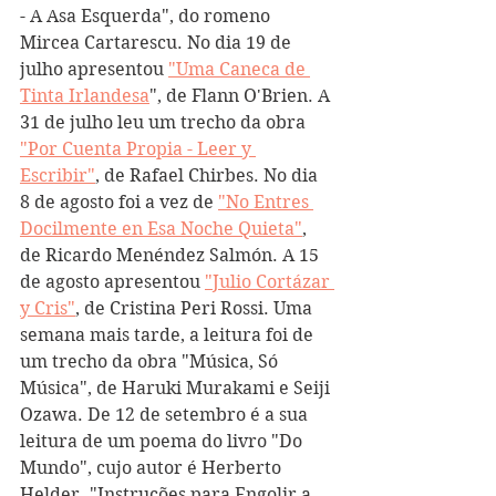
- A Asa Esquerda", do romeno 
Mircea Cartarescu. No dia 19 de 
julho apresentou 
"Uma Caneca de 
Tinta Irlandesa
", de Flann O'Brien. A 
31 de julho leu um trecho da obra 
"Por Cuenta Propia - Leer y 
Escribir"
, de Rafael Chirbes. No dia 
8 de agosto foi a vez de 
"No Entres 
Docilmente en Esa Noche Quieta"
, 
de Ricardo Menéndez Salmón. A 15 
de agosto apresentou 
"Julio Cortázar 
y Cris"
, de Cristina Peri Rossi. Uma 
semana mais tarde, a leitura foi de 
um trecho da obra "Música, Só 
Música", de Haruki Murakami e Seiji 
Ozawa. De 12 de setembro é a sua 
leitura de um poema do livro "Do 
Mundo", cujo autor é Herberto 
Helder. "Instruções para Engolir a 