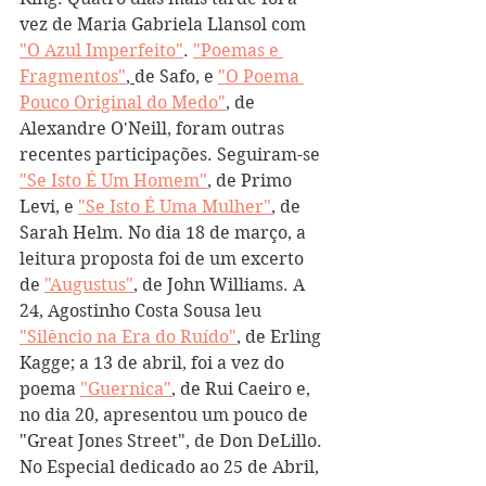
vez de Maria Gabriela Llansol com 
"O Azul Imperfeito"
. 
"Poemas e 
Fragmentos"
, 
de Safo, e 
"O Poema 
Pouco Original do Medo"
, de 
Alexandre O'Neill, foram outras 
recentes participações. Seguiram-se 
"Se Isto É Um Homem"
, de Primo 
Levi, e 
"Se Isto É Uma Mulher"
, de 
Sarah Helm. No dia 18 de março, a 
leitura proposta foi de um excerto 
de 
"Augustus"
, de John Williams. A 
24, Agostinho Costa Sousa leu 
"Silêncio na Era do Ruído"
, de Erling 
Kagge; a 13 de abril, foi a vez do 
poema 
"Guernica"
, de Rui Caeiro e, 
no dia 20, apresentou um pouco de 
"Great Jones Street", de Don DeLillo.
No Especial dedicado ao 25 de Abril, 