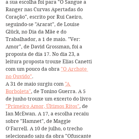
a sua escolha foi para "O Sangue a 
Ranger nas Curvas Apertadas do 
Coração", escrito por Rui Caeiro, 
seguindo-se "Ararat", de Louise 
Glück, no Dia da Mãe e do 
Trabalhador, a 1 de maio. "Ver: 
Amor", de David Grossman, foi a 
proposta de dia 17. No dia 23, a 
leitura proposta trouxe Elias Canetti 
com um pouco da obra 
"O Archote 
no Ouvido"
.
A 31 de maio surgiu com 
"A 
Borboleta"
, de Tonino Guerra. A 5 
de junho trouxe um excerto do livro 
"Primeiro Amor, Últimos Ritos"
, de 
Ian McEwan. A 17, a escolha recaiu 
sobre "Hamnet", de Maggie 
O'Farrell. A 10 de julho, o trecho 
selecionado saiu da obra "Ofuscante 