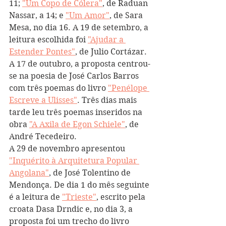
11; 
"Um Copo de Cólera"
, de Raduan 
Nassar, a 14; e 
"Um Amor"
, de Sara 
Mesa, no dia 16. A 19 de setembro, a 
leitura escolhida foi 
"Ajudar a 
Estender Pontes"
, de Julio Cortázar. 
A 17 de outubro, a proposta centrou-
se na poesia de José Carlos Barros 
com três poemas do livro 
"Penélope 
Escreve a Ulisses"
. Três dias mais 
tarde leu três poemas inseridos na 
obra 
"A Axila de Egon Schiele"
, de 
André Tecedeiro.
A 29 de novembro apresentou 
"Inquérito à Arquitetura Popular 
Angolana"
, de José Tolentino de 
Mendonça. De dia 1 do mês seguinte 
é a leitura de 
"Trieste"
, escrito pela 
croata Dasa Drndic e, no dia 3, a 
proposta foi um trecho do livro 