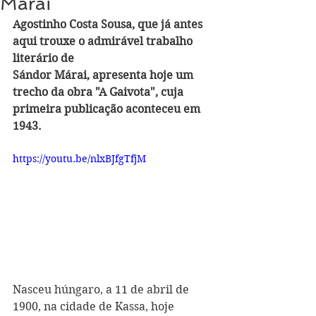
Márai
Agostinho Costa Sousa, que já ante
s 
aqui trouxe o admirável trabalho 
literário de  
Sándor Márai, apre
senta hoje um 
trecho da obra "A Gaivota", cuja 
primeira publicação aconteceu em 
1943.
https://youtu.be/nlxBJfgTfjM
Nasceu húngaro, a 11 de abril de 
1900, na cidade de Kassa, hoje 