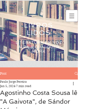
LIVROS
LIDOS
LITERATURA EM VOZ
ALTA A QUALQUER
HORA
Post
Paulo Jorge Pereira
Jan 5, 2024
7 min read
Agostinho Costa Sousa lê
"A Gaivota", de Sándor