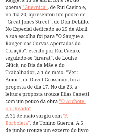
Kagge; a 13 de abril, foi a vez do 
poema 
"Guernica"
, de Rui Caeiro e, 
no dia 20, apresentou um pouco de 
"Great Jones Street", de Don DeLillo.
No Especial dedicado ao 25 de Abril, 
a sua escolha foi para "O Sangue a 
Ranger nas Curvas Apertadas do 
Coração", escrito por Rui Caeiro, 
seguindo-se "Ararat", de Louise 
Glück, no Dia da Mãe e do 
Trabalhador, a 1 de maio. "Ver: 
Amor", de David Grossman, foi a 
proposta de dia 17. No dia 23, a 
leitura proposta trouxe Elias Canetti 
com um pouco da obra 
"O Archote 
no Ouvido"
.
A 31 de maio surgiu com 
"A 
Borboleta"
, de Tonino Guerra. A 5 
de junho trouxe um excerto do livro 