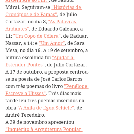
Ardem Até ao Fim"
, de Sándor 
Márai. Seguiram-se 
"Histórias de 
Cronópios e de Famas"
, de Julio 
Cortázar, no dia 8; 
"As Palavras 
Andantes"
, de Eduardo Galeano, a 
11; 
"Um Copo de Cólera"
, de Raduan 
Nassar, a 14; e 
"Um Amor"
, de Sara 
Mesa, no dia 16. A 19 de setembro, a 
leitura escolhida foi 
"Ajudar a 
Estender Pontes"
, de Julio Cortázar. 
A 17 de outubro, a proposta centrou-
se na poesia de José Carlos Barros 
com três poemas do livro 
"Penélope 
Escreve a Ulisses"
. Três dias mais 
tarde leu três poemas inseridos na 
obra 
"A Axila de Egon Schiele"
, de 
André Tecedeiro.
A 29 de novembro apresentou 
"Inquérito à Arquitetura Popular 