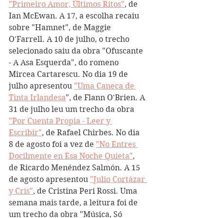
"Primeiro Amor, Últimos Ritos"
, de 
Ian McEwan. A 17, a escolha recaiu 
sobre "Hamnet", de Maggie 
O'Farrell. A 10 de julho, o trecho 
selecionado saiu da obra "Ofuscante 
- A Asa Esquerda", do romeno 
Mircea Cartarescu. No dia 19 de 
julho apresentou 
"Uma Caneca de 
Tinta Irlandesa
", de Flann O'Brien. A 
31 de julho leu um trecho da obra 
"Por Cuenta Propia - Leer y 
Escribir"
, de Rafael Chirbes. No dia 
8 de agosto foi a vez de 
"No Entres 
Docilmente en Esa Noche Quieta"
, 
de Ricardo Menéndez Salmón. A 15 
de agosto apresentou 
"Julio Cortázar 
y Cris"
, de Cristina Peri Rossi. Uma 
semana mais tarde, a leitura foi de 
um trecho da obra "Música, Só 