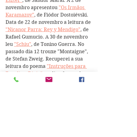
Eszter"
, de Sándor Márai. A 2 de 
novembro apresentou 
"Os Irmãos 
Karamazov"
, de Fiódor Dostoiévski. 
Data de 22 de novembro a leitura de 
"Nicanor Parra: Rey y Mendigo"
, de 
Rafael Gumucio. A 30 de novembro 
leu 
"Schiu"
, de Tonino Guerra. No 
passado dia 12 trouxe "Montaigne", 
de Stefan Zweig. Recuperei a sua 
leitura do poema 
"Instruções para 
Engolir a Fúria" 
no dia 16 quando o 
autor, João Luís Barreto Guimarães, 
foi distinguido com o Prémio Pessoa. 
A 23 apresentou um excerto de 
"Silêncio na Era do Ruído", de Erling 
Kagge. No dia 6 de janeiro a escolha 
recaiu sobre 
"Lições"
, de Ian 
McEwan. A 16 de janeiro 
apresentou "Stalinegrado", de 
Vasily 