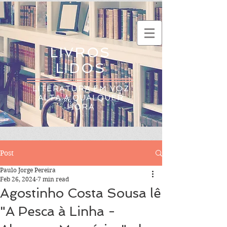
LIVROS
LIDOS
LITERATURA EM VOZ
ALTA A QUALQUER
HORA
Post
Paulo Jorge Pereira
Feb 26, 2024
7 min read
Agostinho Costa Sousa lê
"A Pesca à Linha -