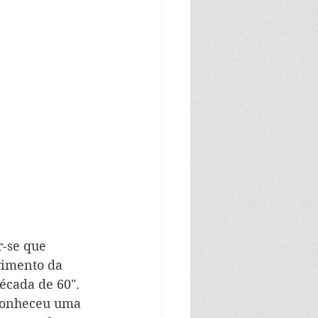
r-se que 
vimento da 
écada de 60". 
 conheceu uma 