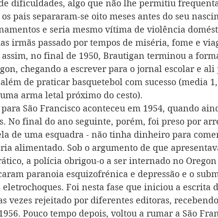
de dificuldades, algo que não lhe permitiu frequenta
 os pais separaram-se oito meses antes do seu nasci
ionamentos e seria mesmo vítima de violência domést
as irmãs passado por tempos de miséria, fome e via
assim, no final de 1950, Brautigan terminou a form
on, chegando a escrever para o jornal escolar e ali 
além de praticar basquetebol com sucesso (media 1,
 uma arma letal próximo do cesto).
 para São Francisco aconteceu em 1954, quando ain
s. No final do ano seguinte, porém, foi preso por a
ela de uma esquadra - não tinha dinheiro para comer
eria alimentado. Sob o argumento de que apresentav
tico, a polícia obrigou-o a ser internado no Oregon 
caram paranoia esquizofrénica e depressão e o sub
 eletrochoques. Foi nesta fase que iniciou a escrita 
as vezes rejeitado por diferentes editoras, recebendo
 1956. Pouco tempo depois, voltou a rumar a São Fran