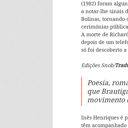
(1982) foram algun
a notar-lhe sinais 
Bolinas, tornando-
cerimónias pública
A morte de Richard
depois de um telef
só foi descoberto a
Edições Snob/
Tradu
Poesia, roma
que Brautig
movimento d
Inês Henriques 
é p
têm acompanhado a