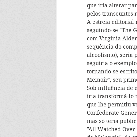
que iria alterar pa
pelos transeuntes 
A estreia editorial
seguindo-se "The Ga
com Virginia Alder
sequência do compo
alcoolismo), seria 
seguiria o exemplo
tornando-se escrit
Memoir", seu prime
Sob influência de 
iria transformá-lo
que lhe permitiu v
Confederate Genera
mas só teria publi
"All Watched Over 