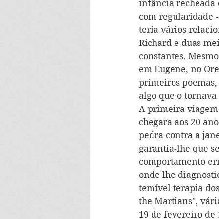
infância recheada 
com regularidade -
teria vários relac
Richard e duas mei
constantes. Mesmo 
em Eugene, no Oreg
primeiros poemas, 
algo que o tornava
A primeira viagem
chegara aos 20 ano
pedra contra a jan
garantia-lhe que s
comportamento errá
onde lhe diagnosti
temível terapia dos
the Martians", vári
19 de fevereiro de