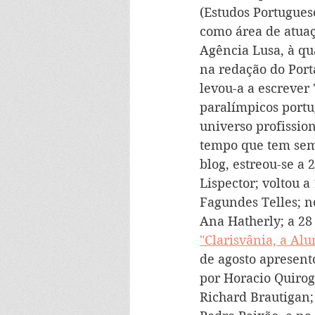
(Estudos Portugues
como área de atuaçã
Agência Lusa, à qua
na redação do Port
levou-a a escrever "
paralímpicos portu
universo profissio
tempo que tem semp
blog, estreou-se a 
Lispector; voltou a
Fagundes Telles; n
Ana Hatherly; a 28 
"Clarisvânia, a Al
de agosto apresent
por Horacio Quirog
Richard Brautigan;