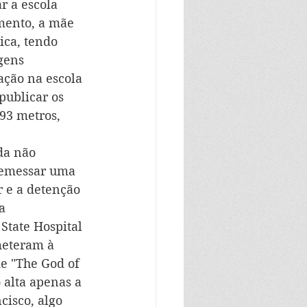
r a escola 
mento, a mãe 
ica, tendo 
gens 
ação na escola 
publicar os 
93 metros, 
da não 
rremessar uma 
 e a detenção 
a 
State Hospital 
meteram à 
de "The God of 
 alta apenas a 
cisco, algo 