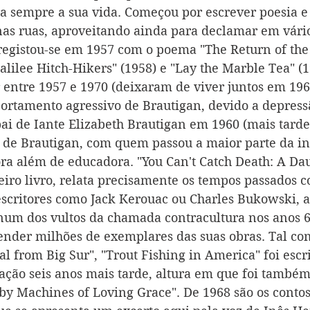
ra sempre a sua vida. Começou por escrever poesia e d
nas ruas, aproveitando ainda para declamar em vários
 registou-se em 1957 com o poema "The Return of the 
lilee Hitch-Hikers" (1958) e "Lay the Marble Tea" (1
 entre 1957 e 1970 (deixaram de viver juntos em 196
rtamento agressivo de Brautigan, devido a depress
pai de Iante Elizabeth Brautigan em 1960 (mais tarde,
 de Brautigan, com quem passou a maior parte da in
ora além de educadora. "You Can't Catch Death: A Dau
iro livro, relata precisamente os tempos passados c
escritores como Jack Kerouac ou Charles Bukowski, a 
 num dos vultos da chamada contracultura nos anos 60
ender milhões de exemplares das suas obras. Tal co
l from Big Sur", "Trout Fishing in America" foi escr
cação seis anos mais tarde, altura em que foi també
by Machines of Loving Grace". De 1968 são os conto