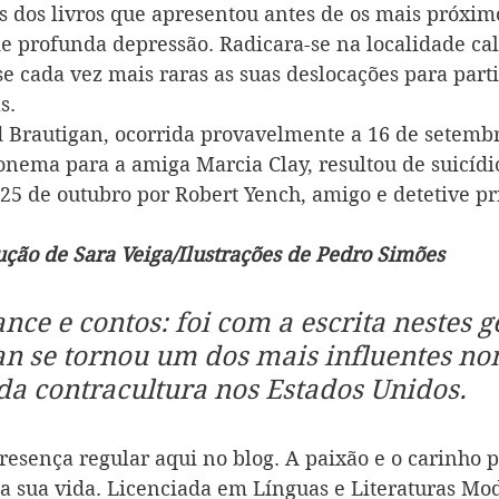
s dos livros que apresentou antes de os mais próxi
de profunda depressão. Radicara-se na localidade cal
se cada vez mais raras as suas deslocações para part
s.
 Brautigan, ocorrida provavelmente a 16 de setembr
onema para a amiga Marcia Clay, resultou de suicídio
 25 de outubro por Robert Yench, amigo e detetive pr
ção de Sara Veiga/Ilustrações de Pedro Simões
nce e contos: foi com a escrita nestes g
an se tornou um dos mais influentes no
a contracultura nos Estados Unidos.
resença regular aqui no blog. A paixão e o carinho pe
 sua vida. Licenciada em Línguas e Literaturas Mo