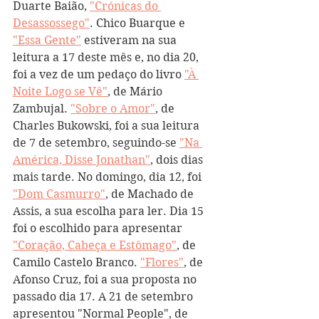
Duarte Baião, 
"Crónicas do 
Desassossego"
. Chico Buarque e 
"Essa Gente"
 estiveram na sua 
leitura a 17 deste mês e, no dia 20, 
foi a vez de um pedaço do livro 
"À 
Noite Logo se Vê"
, de Mário 
Zambujal. 
"Sobre o Amor"
, de 
Charles Bukowski, foi a sua leitura 
de 7 de setembro, seguindo-se 
"Na 
América, Disse Jonathan"
, dois dias 
mais tarde. No domingo, dia 12, foi 
"Dom Casmurro"
, de Machado de 
Assis, a sua escolha para ler. Dia 15 
foi o escolhido para apresentar 
"Coração, Cabeça e Estômago"
, de 
Camilo Castelo Branco. 
"Flores"
, de 
Afonso Cruz, foi a sua proposta no 
passado dia 17. A 21 de setembro 
apresentou "Normal People", de 